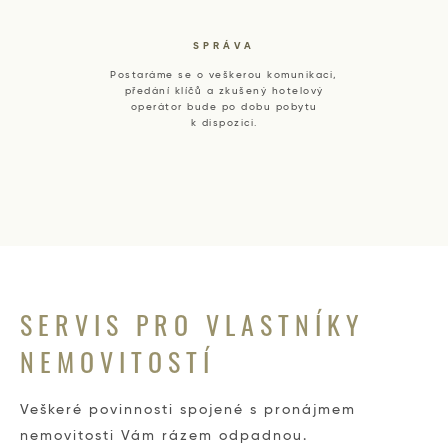
SPRÁVA
Postaráme se o veškerou komunikaci,
předání klíčů a zkušený hotelový
operátor bude po dobu pobytu
k dispozici.
SERVIS PRO VLASTNÍKY
NEMOVITOSTÍ
Veškeré povinnosti spojené s pronájmem
nemovitosti Vám rázem odpadnou.